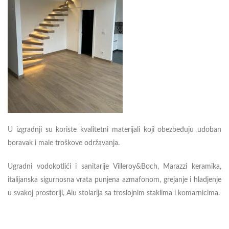
U izgradnji su koriste kvalitetni materijali koji obezbeđuju udoban
boravak i male troškove održavanja.
Ugradni vodokotlići i sanitarije Villeroy&Boch, Marazzi keramika,
italijanska sigurnosna vrata punjena azmafonom, grejanje i hladjenje
u svakoj prostoriji, Alu stolarija sa troslojnim staklima i komarnicima.