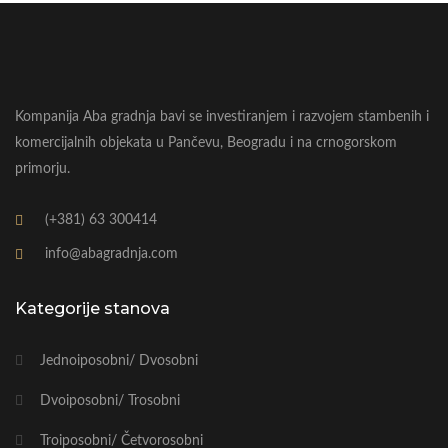
Kompanija Aba gradnja bavi se investiranjem i razvojem stambenih i
komercijalnih objekata u Pančevu, Beogradu i na crnogorskom
primorju.
(+381) 63 300414
info@abagradnja.com
Kategorije stanova
Jednoiposobni/ Dvosobni
Dvoiposobni/ Trosobni
Troiposobni/ Četvorosobni